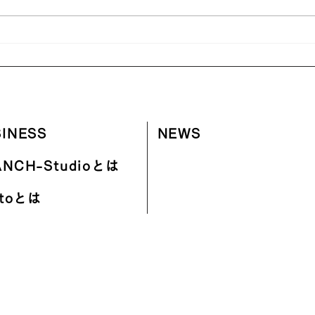
20
【メディア掲載のお知らせ】
⼤分合同新聞朝刊に掲載
INESS
NEWS
ANCH-Studioとは
itoとは